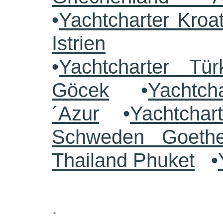
•
Yachtcharter Kroa
Istrien
•
Yachtcharter Tü
Göcek
•
Yachtch
´Azur
•
Yachtchar
Schweden Goethe
Thailand Phuket
•
.