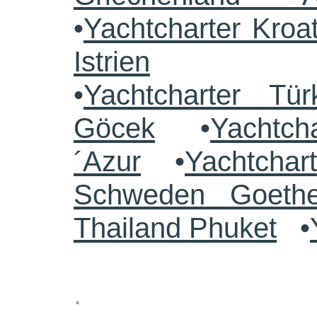
•
Yachtcharter Kroa
Istrien
•
Yachtcharter Tü
Göcek
•
Yachtch
´Azur
•
Yachtchar
Schweden Goethe
Thailand Phuket
•
.