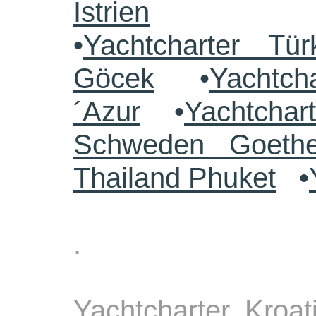
Istrien
•
Yachtcharter Tü
Göcek
•
Yachtch
´Azur
•
Yachtchar
Schweden Goethe
Thailand Phuket
•
.
Yachtcharter Kroa