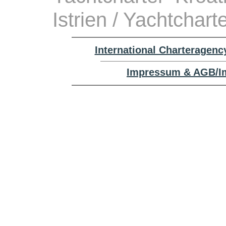
Istrien / Yachtchart
International Charteragenc
Impressum & AGB/Im