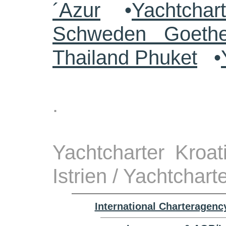
´Azur
•
Yachtchar
Schweden Goethe
Thailand Phuket
•
.
Yachtcharter Kroa
Istrien / Yachtchart
International Charteragenc