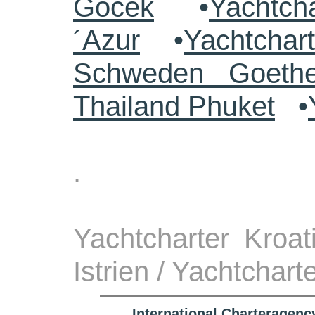
Göcek
•
Yachtch
´Azur
•
Yachtchar
Schweden Goethe
Thailand Phuket
•
.
Yachtcharter Kroa
Istrien / Yachtchart
International Charteragenc