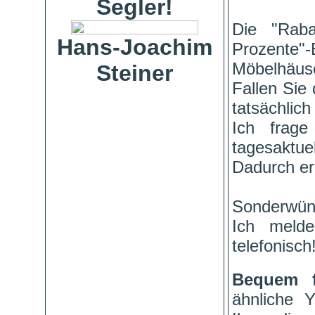
Segler!
Die "Raba
Hans-Joachim
Prozente"
Möbelhäuse
Steiner
Fallen Sie 
tatsächlich
Ich frage
tagesaktuel
Dadurch er
Sonderwün
Ich meld
telefonisch
Bequem 
ähnliche 