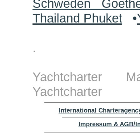
Schweden Goethe
Thailand Phuket
•
.
Yachtcharter M
Yachtcharter
International Charteragenc
Impressum & AGB/Im