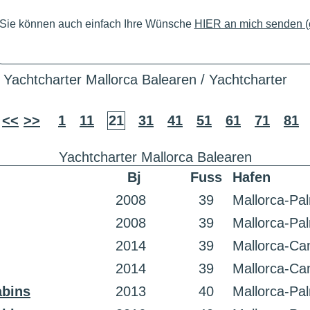
Sie können auch einfach Ihre Wünsche
HIER an mich senden (c
Yachtcharter Mallorca Balearen / Yachtcharter
<<
>>
1
11
21
31
41
51
61
71
81
Yachtcharter Mallorca Balearen
Bj
Fuss
Hafen
2008
39
Mallorca-Pa
2008
39
Mallorca-Pa
2014
39
Mallorca-Can
2014
39
Mallorca-Can
abins
2013
40
Mallorca-Pa