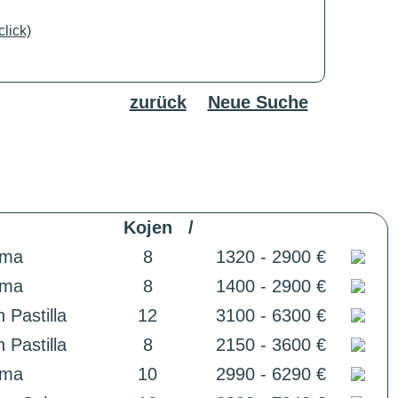
lick)
zurück
Neue Suche
Kojen
/
lma
8
1320 - 2900 €
lma
8
1400 - 2900 €
 Pastilla
12
3100 - 6300 €
 Pastilla
8
2150 - 3600 €
lma
10
2990 - 6290 €