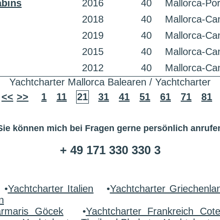
abins
2016
40
Mallorca-Po
2018
40
Mallorca-Can
2019
40
Mallorca-Can
2015
40
Mallorca-Can
2012
40
Mallorca-Can
Yachtcharter Mallorca Balearen / Yachtcharter
<<
>>
1
11
21
31
41
51
61
71
81
Sie können mich bei Fragen gerne persönlich anrufe
+ 49 171 330 330 3
•
Yachtcharter Italien
•
Yachtcharter Griechenla
n
armaris Göcek
•
Yachtcharter Frankreich Cot