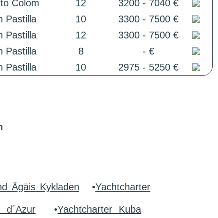
rto Colom
12
3200 - 7040 €
 Pastilla
10
3300 - 7500 €
 Pastilla
12
3300 - 7500 €
 Pastilla
8
- €
 Pastilla
10
2975 - 5250 €
n
nd Ägäis Kykladen
•
Yachtcharter
e d´Azur
•
Yachtcharter Kuba