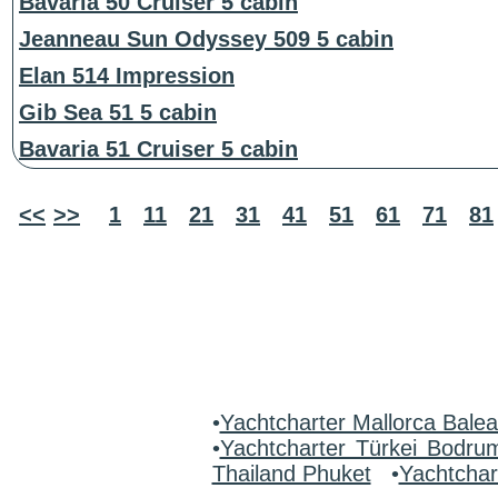
Bavaria 50 Cruiser 5 cabin
Jeanneau Sun Odyssey 509 5 cabin
Elan 514 Impression
Gib Sea 51 5 cabin
Bavaria 51 Cruiser 5 cabin
<<
>>
1
11
21
31
41
51
61
71
81
•
Yachtcharter Mallorca Bale
•
Yachtcharter Türkei Bodr
Thailand Phuket
•
Yachtchar