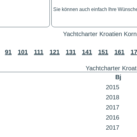
Sie können auch einfach Ihre Wünsch
Yachtcharter Kroatien Korn
91
101
111
121
131
141
151
161
1
Yachtcharter Kroat
Bj
2015
2018
2017
2016
2017