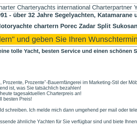
 - über 32 Jahre Segelyachten, Katamarane 
otoryachte chartern Porec Zadar Split Sukosan
ndern" und geben Sie Ihren Wunschtermin
 eine tolle Yacht, besten Service und einen schönen 
, Prozente, Prozente"-Bauernfängerei im Marketing-Stil der Mö
dend ist, was Sie tatsächlich bezahlen!
 heute tagesaktuellen Charterpreis an!
l besten Preis!
d schreiben. Ich melde mich dann umgehend per mail oder tele
assende ähnliche Yachten für Sie verfügbar sind und biete Ihnen