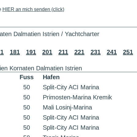
e
HIER an mich senden (click)
aten Dalmatien Istrien / Yachtcharter
71
181
191
201
211
221
231
241
251
ien Kornaten Dalmatien Istrien
Fuss
Hafen
50
Split-City ACI Marina
50
Primosten-Marina Kremik
50
Mali Losinj-Marina
50
Split-City ACI Marina
50
Split-City ACI Marina