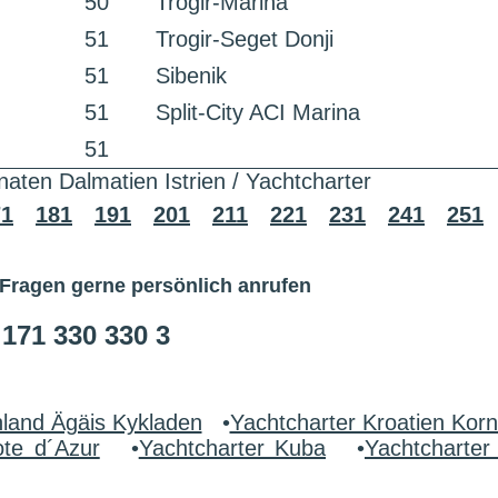
50
Trogir-Marina
51
Trogir-Seget Donji
51
Sibenik
51
Split-City ACI Marina
51
naten Dalmatien Istrien / Yachtcharter
71
181
191
201
211
221
231
241
251
 Fragen gerne persönlich anrufen
 171 330 330 3
nland Ägäis Kykladen
•
Yachtcharter Kroatien Korn
ote d´Azur
•
Yachtcharter Kuba
•
Yachtcharte