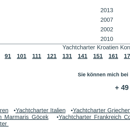
2013
2007
2002
2010
Yachtcharter Kroatien Kor
91
101
111
121
131
141
151
161
1
Sie können mich bei
+ 49
aren
•
Yachtcharter Italien
•
Yachtcharter Grieche
um Marmaris Göcek
•
Yachtcharter Frankreich C
ter