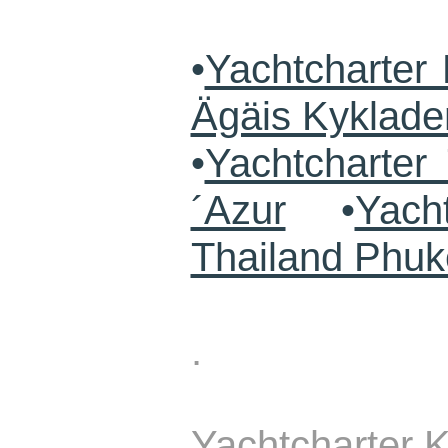
•
Yachtcharter 
Ägäis Kyklade
•
Yachtcharte
´Azur
•
Yach
Thailand Phuk
.
Yachtcharter K