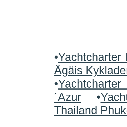
•
Yachtcharter 
Ägäis Kyklade
•
Yachtcharte
´Azur
•
Yach
Thailand Phuk