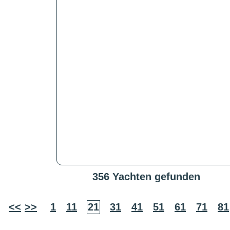
356 Yachten gefunden
<<
>>
1
11
21
31
41
51
61
71
81