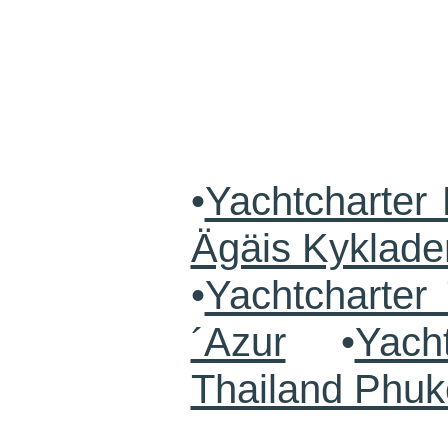
•
Yachtcharter 
Ägäis Kyklade
•
Yachtcharte
´Azur
•
Yach
Thailand Phuk