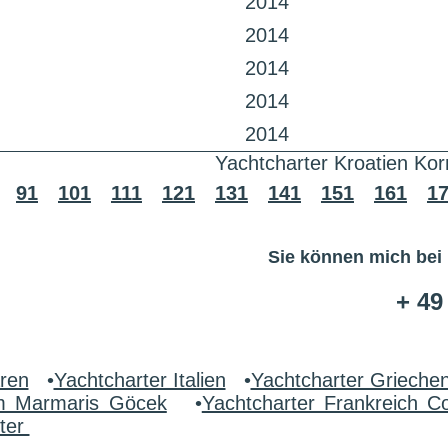
2014
2014
2014
2014
2014
Yachtcharter Kroatien Kor
91
101
111
121
131
141
151
161
1
Sie können mich bei
+ 49
aren
•
Yachtcharter Italien
•
Yachtcharter Grieche
um Marmaris Göcek
•
Yachtcharter Frankreich C
ter