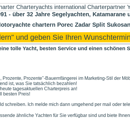
 - über 32 Jahre Segelyachten, Katamarane 
otoryachte chartern Porec Zadar Split Sukosan
ndern" und geben Sie Ihren Wunschtermin
 eine tolle Yacht, besten Service und einen schönen 
, Prozente, Prozente"-Bauernfängerei im Marketing-Stil der Mö
dend ist, was Sie tatsächlich bezahlen!
 heute tagesaktuellen Charterpreis an!
l besten Preis!
d schreiben. Ich melde mich dann umgehend per mail oder tele
assende ähnliche Yachten für Sie verfügbar sind und biete Ihnen