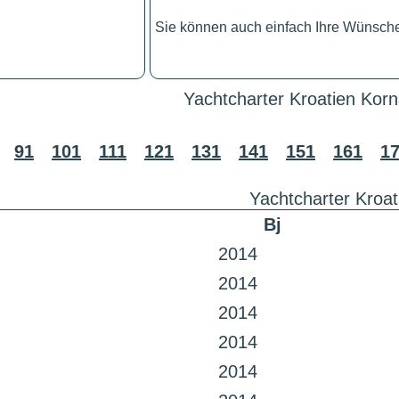
Sie können auch einfach Ihre Wünsch
Yachtcharter Kroatien Korn
91
101
111
121
131
141
151
161
1
Yachtcharter Kroat
Bj
2014
2014
2014
2014
2014