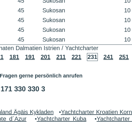
45
Sukosan
10
45
Sukosan
10
45
Sukosan
10
45
Sukosan
10
45
Sukosan
10
naten Dalmatien Istrien / Yachtcharter
71
181
191
201
211
221
231
241
251
 Fragen gerne persönlich anrufen
 171 330 330 3
nland Ägäis Kykladen
•
Yachtcharter Kroatien Korn
ote d´Azur
•
Yachtcharter Kuba
•
Yachtcharte